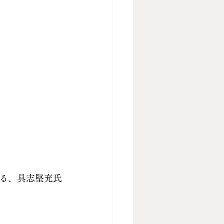
る、具志堅充氏