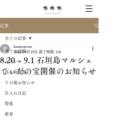
記事
全ての記事
kasaneawase
全ての記事
2024年8月15日
読了時間: 1分
8.20 ~ 9.1 石垣島マルシェ
イベント
てぃだの宝開催のお知らせ
再入荷情報
その他お知らせ
仕入れ日記
特集
新着