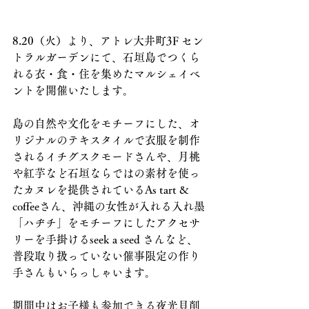
8.20（火）より、アトレ大井町3F セン
トラルガーデンにて、石垣島でつくら
れる衣・食・住を集めたマルシェイベ
ントを開催いたします。
島の自然や文化をモチーフにした、オ
リジナルのテキスタイルで衣服を制作
されるイチグスクモードさんや、月桃
や紅芋など石垣ならではの素材を使っ
たカヌレを提供されているAs tart & 
coffeeさん、沖縄の女性が入れる入れ墨
「ハヂチ」をモチーフにしたアクセサ
リーを手掛けるseek a seed さんなど、
普段取り扱っていない催事限定の作り
手さんもいらっしゃいます。
期間中はお子様も参加できる夜光貝削