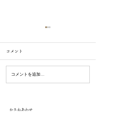
コメント
コメントを追加…
<< ワークショップ開催の
【イベントのお
お知らせ >> 1/31（土）
8.20 ~ 8.31
金継ぎワークショップ
ェ てぃだの宝
かさねあわせ
所在地：東京都品川区戸越4-2-9 1F
Email ：
info@kasaneawase.jp